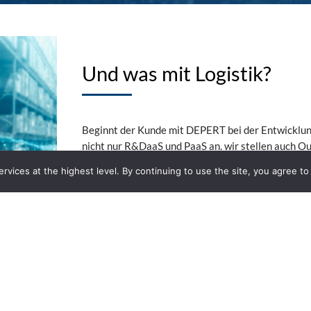
Und was mit Logistik?
Beginnt der Kunde mit DEPERT bei der Entwicklung
nicht nur R&DaaS und PaaS an. wir stellen auch Ou
as a Service
) sicher. Dazu gehören nicht nur Trans
rvices at the highest level. By continuing to use the site, you agree to 
Materialbedarfsplanung. (MRP). Aufgrund unserer
Systemen übernehmen wir gerne die Planung und Ve
detaillierten Prognosen und Kundenaufträgen beru
Lieferkette, ferner eine Minimierung der Lagerbe
Unternehmen.