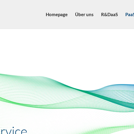
Homepage
Über uns
R&DaaS
Paa
rvice