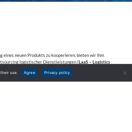
 eines neuen Produkts zu kooperieren, bieten wir ihm
tsourcing logistischer Dienstleistungen (
LaaS – Logistics
port und Lagerung, sondern auch die
their use.
Agree
Privacy policy
 langjährigen Erfahrung mit verschiedenen ERP-
rwaltung von Lieferungen. Eine gute Planung, die auf
ht, ermöglicht eine wirksame Kostenoptimierung in der
stände und die Freisetzung von Barmitteln im